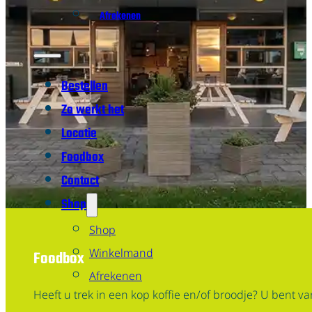
Afrekenen
Bestellen
Zo werkt het
Locatie
Foodbox
Contact
Shop
Shop
Winkelmand
Foodbox
Afrekenen
Heeft u trek in een kop koffie en/of broodje? U bent va