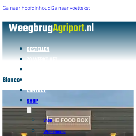
Ga naar hoofdinhoud
Ga naar voettekst
BESTELLEN
ZO WERKT HET
LOCATIE
Blanco
FOODBOX
CONTACT
SHOP
Shop
Winkelmand