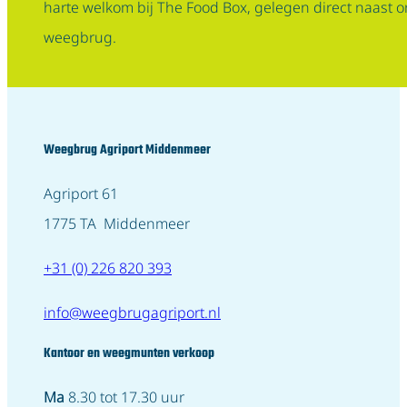
harte welkom bij The Food Box, gelegen direct naast 
weegbrug.
Weegbrug Agriport Middenmeer
Agriport 61
1775 TA Middenmeer
+31 (0) 226 820 393
info@weegbrugagriport.nl
Kantoor en weegmunten verkoop
Ma
8.30 tot 17.30 uur